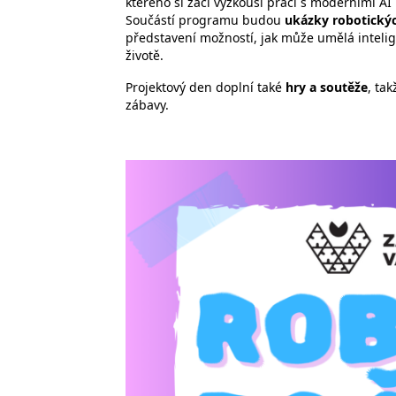
kterého si žáci vyzkouší práci s moderními AI 
Součástí programu budou
ukázky robotickýc
představení možností, jak může umělá inteli
životě.
Projektový den doplní také
hry a soutěže
, ta
zábavy.