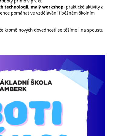
roboty přímo v praxi.
h technologií
,
malý workshop
, praktické aktivity a
gence pomáhat ve vzdělávání i běžném školním
kže kromě nových dovedností se těšíme i na spoustu