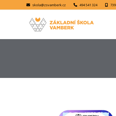
skola@zsvamberk.cz
494 541 324
739