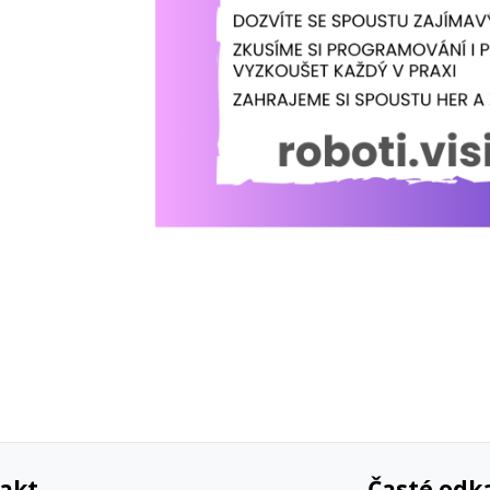
akt
Časté odk