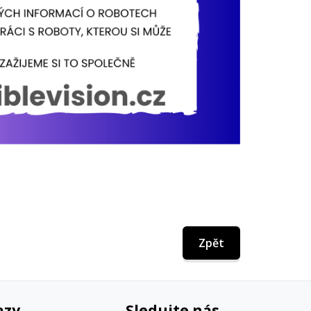
Zpět
azy
Sledujte nás