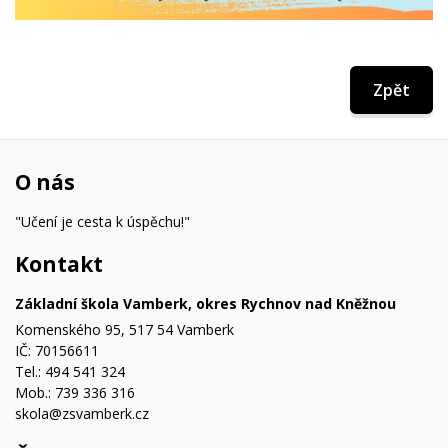
Zpět
O nás
"Učení je cesta k úspěchu!"
Kontakt
Základní škola Vamberk, okres Rychnov nad Kněžnou
Komenského 95, 517 54 Vamberk
IČ: 70156611
Tel.: 494 541 324
Mob.: 739 336 316
skola@zsvamberk.cz