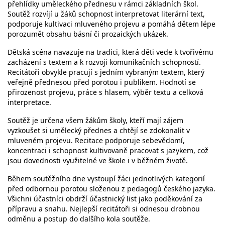
přehlídky uměleckého přednesu v rámci základních škol.
Soutěž rozvíjí u žáků schopnost interpretovat literární text,
podporuje kultivaci mluveného projevu a pomáhá dětem lépe
porozumět obsahu básní či prozaických ukázek.
Dětská scéna navazuje na tradici, která děti vede k tvořivému
zacházení s textem a k rozvoji komunikačních schopností.
Recitátoři obvykle pracují s jedním vybraným textem, který
veřejně přednesou před porotou i publikem. Hodnotí se
přirozenost projevu, práce s hlasem, výběr textu a celková
interpretace.
Soutěž je určena všem žákům školy, kteří mají zájem
vyzkoušet si umělecký přednes a chtějí se zdokonalit v
mluveném projevu. Recitace podporuje sebevědomí,
koncentraci i schopnost kultivovaně pracovat s jazykem, což
jsou dovednosti využitelné ve škole i v běžném životě.
Během soutěžního dne vystoupí žáci jednotlivých kategorií
před odbornou porotou složenou z pedagogů českého jazyka.
Všichni účastníci obdrží účastnický list jako poděkování za
přípravu a snahu. Nejlepší recitátoři si odnesou drobnou
odměnu a postup do dalšího kola soutěže.