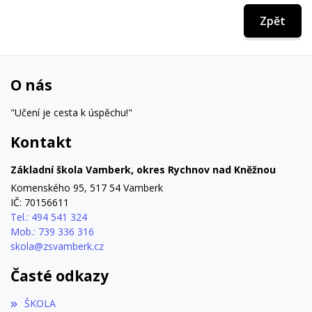
Zpět
O nás
"Učení je cesta k úspěchu!"
Kontakt
Základní škola Vamberk, okres Rychnov nad Kněžnou
Komenského 95, 517 54 Vamberk
IČ: 70156611
Tel.: 494 541 324
Mob.: 739 336 316
skola@zsvamberk.cz
Časté odkazy
ŠKOLA