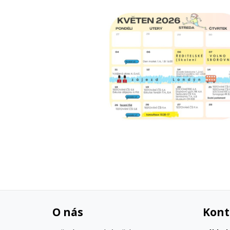
O nás
Kont