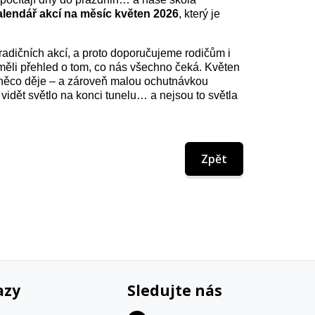
alendář akcí na měsíc květen 2026
, který je
 tradičních akcí, a proto doporučujeme rodičům i
 měli přehled o tom, co nás všechno čeká. Květen
 něco děje – a zároveň malou ochutnávkou
 vidět světlo na konci tunelu… a nejsou to světla
Zpět
azy
Sledujte nás