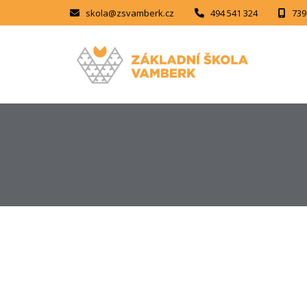
skola@zsvamberk.cz
494 541 324
739