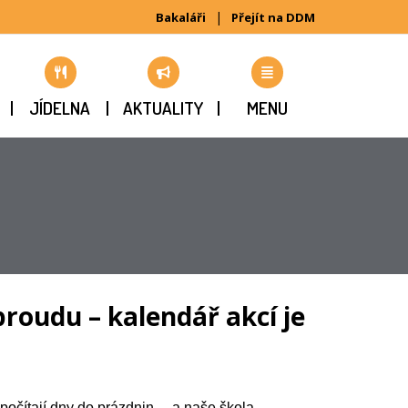
|
Bakaláři
Přejít na DDM
JÍDELNA
AKTUALITY
MENU
roudu – kalendář akcí je
i počítají dny do prázdnin… a naše škola