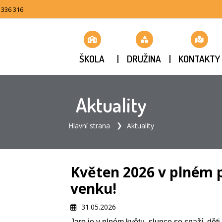
 336 316
ŠKOLA
DRUŽINA
KONTAKTY
Aktuality
Hlavní strana
Aktuality
Květen 2026 v plném p
venku!
31.05.2026
Jaro je v plném květu, slunce se snaží, dět