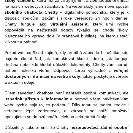
školy Vamberk
, která má za cíl zpříjemnit a zjednodušit orientaci
na našich webových stránkách. Na webu školy jsme nově spustili
školního chatbota Chetty
– digitálního pomocníka, který je k
dispozici rodičům, žákům i široké veřejnosti 24 hodin denně.
Chetty funguje jako
virtuální asistent
, který umí rychle
odpovědět na nejčastější dotazy týkající se chodu školy.
Naleznete ho vpravo dole (v oranžové bublině), na kterou stačí
kliknout a ptát se!
Pokud vás například zajímá, kdy probíhá zápis do 1. ročníku, kde
najdete školní řád, jak kontaktovat školní jídelnu, jak funguje
družina nebo kde hledat důležité dokumenty, Chetty vám poradí
během několika vteřin. Odpovědi čerpá výhradně z
veřejně
dostupných informací na webu školy
, takže poskytuje ověřené
a aktuální údaje.
Cílem zavedení chatbota není nahradit osobní komunikaci, ale
usnadnit přístup k informacím
a pomoci všem návštěvníkům
webu rychle najít to, co potřebují. Díky tomu se mohou rodiče i
veřejnost lépe zorientovat, a zároveň se sníží množství
opakujících se dotazů směřujících na sekretariát školy.
Důležité je také zmínit, že Chetty
nezpracovává žádné osobní