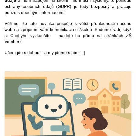
údaje
a není napojen na školní informační systémy. Z pohledu
ochrany osobních údajů (GDPR) je tedy bezpečný a pracuje
pouze s obecnými informacemi.
Věříme, že tato novinka přispěje k větší přehlednosti našeho
webu a zpříjemní vám komunikaci se školou. Budeme rádi, když
si Chettyho vyzkoušíte – najdete ho přímo na stránkách ZŠ
Vamberk.
Učení jde s dobou – a my jdeme s ním. :-)