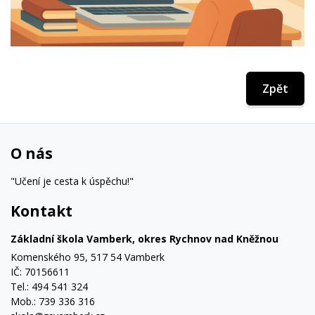
Zpět
O nás
"Učení je cesta k úspěchu!"
Kontakt
Základní škola Vamberk, okres Rychnov nad Kněžnou
Komenského 95, 517 54 Vamberk
IČ: 70156611
Tel.: 494 541 324
Mob.: 739 336 316