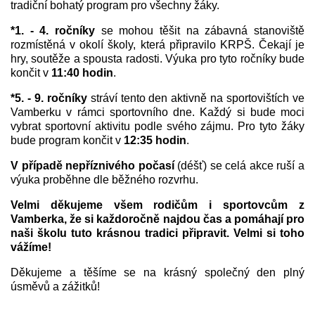
tradiční bohatý program pro všechny žáky.
*1. - 4. ročníky
se mohou těšit na zábavná stanoviště
rozmístěná v okolí školy, která připravilo KRPŠ. Čekají je
hry, soutěže a spousta radosti. Výuka pro tyto ročníky bude
končit v
11:40 hodin
.
*5. - 9. ročníky
stráví tento den aktivně na sportovištích ve
Vamberku v rámci sportovního dne. Každý si bude moci
vybrat sportovní aktivitu podle svého zájmu. Pro tyto žáky
bude program končit v
12:35 hodin
.
V případě nepříznivého počasí
(déšť) se celá akce ruší a
výuka proběhne dle běžného rozvrhu.
Velmi děkujeme všem rodičům i sportovcům z
Vamberka, že si každoročně najdou čas a pomáhají pro
naši školu tuto krásnou tradici připravit. Velmi si toho
vážíme!
Děkujeme a těšíme se na krásný společný den plný
úsměvů a zážitků!