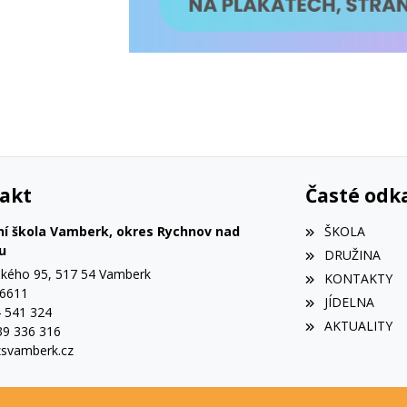
akt
Časté odk
ní škola Vamberk, okres Rychnov nad
ŠKOLA
u
DRUŽINA
ého 95, 517 54 Vamberk
KONTAKTY
56611
JÍDELNA
4 541 324
AKTUALITY
39 336 316
svamberk.cz