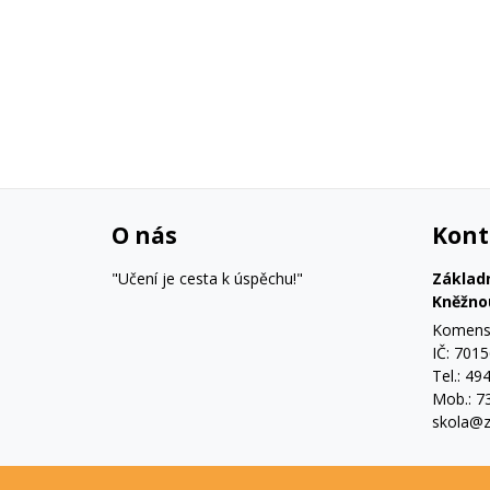
O nás
Kont
"Učení je cesta k úspěchu!"
Základ
Kněžno
Komensk
IČ: 701
Tel.: 49
Mob.: 7
skola@z