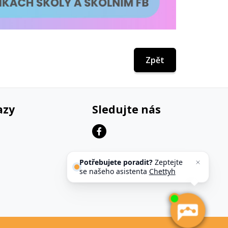
Zpět
azy
Sledujte nás
Potřebujete poradit?
Zeptejte
se našeho asistenta
Chettyho
.