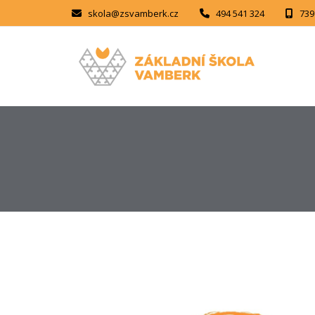
skola@zsvamberk.cz
494 541 324
739