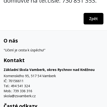
domluvte na tel.čísle: 730 851 353.
Zpět
O nás
"Učení je cesta k úspěchu!"
Kontakt
Základní škola Vamberk, okres Rychnov nad Kněžnou
Komenského 95, 517 54 Vamberk
IČ: 70156611
Tel.: 494 541 324
Mob.: 739 336 316
skola@zsvamberk.cz
Časté odkazy