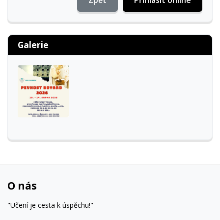
Zpět
Přihlásit online
Galerie
O nás
"Učení je cesta k úspěchu!"