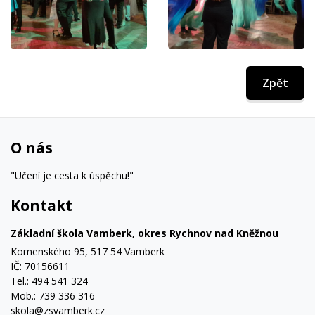
Zpět
O nás
"Učení je cesta k úspěchu!"
Kontakt
Základní škola Vamberk, okres Rychnov nad Kněžnou
Komenského 95, 517 54 Vamberk
IČ: 70156611
Tel.: 494 541 324
Mob.: 739 336 316
skola@zsvamberk.cz