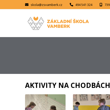
skola@zsvamberk.cz
494 541 324
739
AKTIVITY NA CHODBÁC