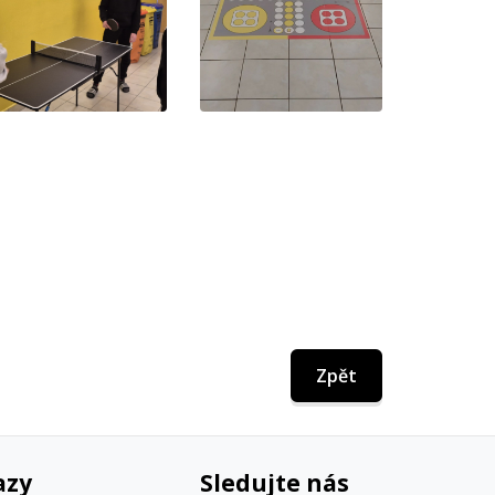
Zpět
azy
Sledujte nás