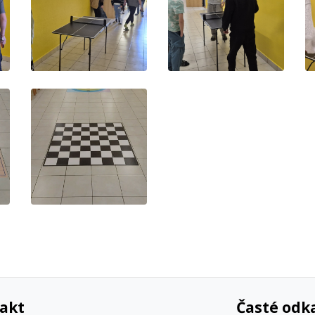
akt
Časté odk