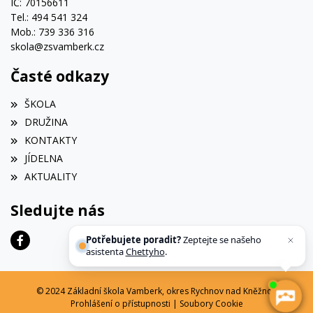
IČ: 70156611
Tel.: 494 541 324
Mob.: 739 336 316
skola@zsvamberk.cz
Časté odkazy
ŠKOLA
DRUŽINA
KONTAKTY
JÍDELNA
AKTUALITY
Sledujte nás
Potřebujete poradit?
Zeptejte se našeho
asistenta
Chettyho
.
© 2024 Základní škola Vamberk, okres Rychnov nad Kněžnou
Prohlášení o přístupnosti
|
Soubory Cookie