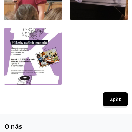
Zpět
O nás