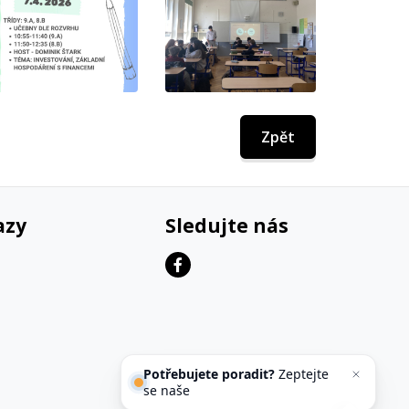
Zpět
azy
Sledujte nás
Potřebujete poradit?
Zeptejte
se našeho asisten