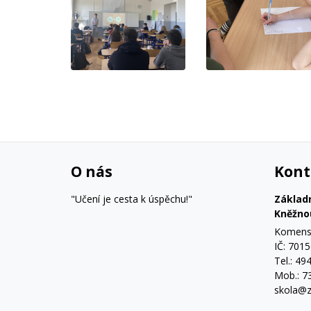
O nás
Kont
"Učení je cesta k úspěchu!"
Základ
Kněžno
Komensk
IČ: 701
Tel.: 49
Mob.: 7
skola@z