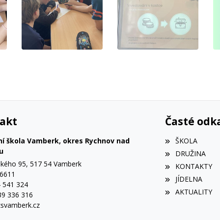
akt
Časté odk
ní škola Vamberk, okres Rychnov nad
ŠKOLA
u
DRUŽINA
ého 95, 517 54 Vamberk
KONTAKTY
56611
JÍDELNA
4 541 324
AKTUALITY
39 336 316
svamberk.cz