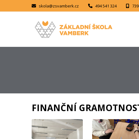
skola@zsvamberk.cz
494 541 324
739
FINANČNÍ GRAMOTNOST pr