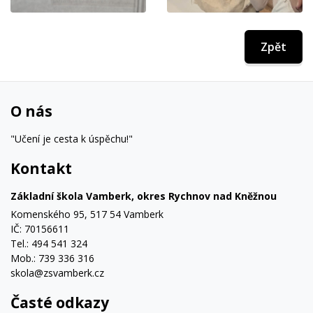
Zpět
O nás
"Učení je cesta k úspěchu!"
Kontakt
Základní škola Vamberk, okres Rychnov nad Kněžnou
Komenského 95, 517 54 Vamberk
IČ: 70156611
Tel.: 494 541 324
Mob.: 739 336 316
skola@zsvamberk.cz
Časté odkazy