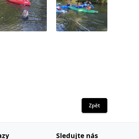
Zpět
azy
Sledujte nás