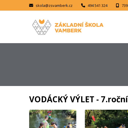
skola@zsvamberk.cz
494 541 324
739
VODÁCKÝ VÝLET - 7.ročn