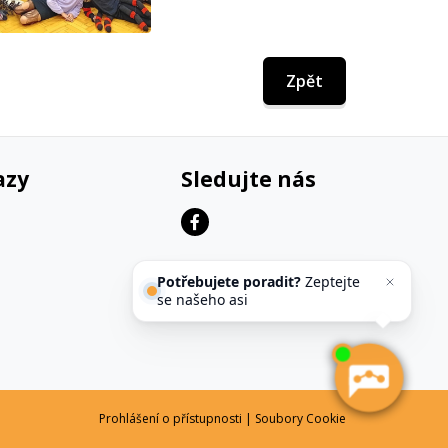
Zpět
azy
Sledujte nás
Potřebujete poradit?
Zeptejte
se našeho asistenta
Chettyho
.
Prohlášení o přístupnosti
|
Soubory Cookie