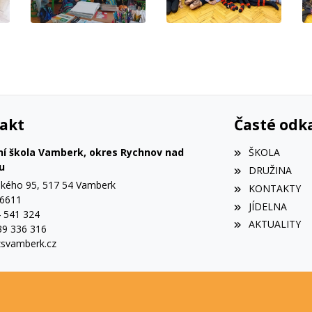
akt
Časté odk
ní škola Vamberk, okres Rychnov nad
ŠKOLA
u
DRUŽINA
ého 95, 517 54 Vamberk
KONTAKTY
56611
JÍDELNA
4 541 324
AKTUALITY
39 336 316
svamberk.cz