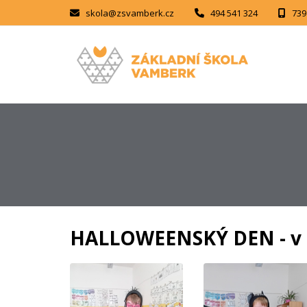
skola@zsvamberk.cz
494 541 324
739
HALLOWEENSKÝ DEN - v 