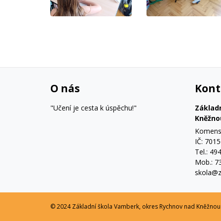
O nás
Kont
"Učení je cesta k úspěchu!"
Základ
Kněžno
Komensk
IČ: 701
Tel.: 49
Mob.: 7
skola@z
© 2024 Základní škola Vamberk, okres Rychnov nad Kněžnou