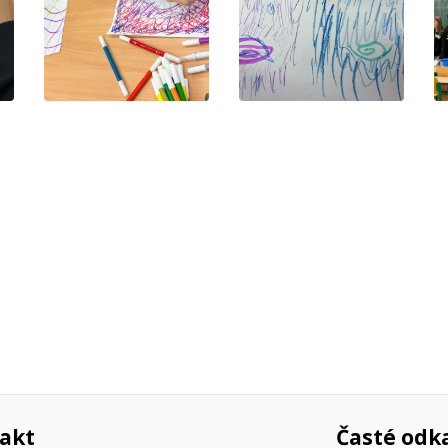
akt
Časté odk