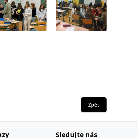
Zpět
azy
Sledujte nás