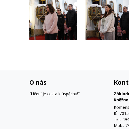
O nás
Kont
"Učení je cesta k úspěchu!"
Základ
Kněžno
Komensk
IČ: 701
Tel.: 49
Mob.: 7