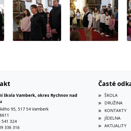
akt
Časté odk
ní škola Vamberk, okres Rychnov nad
ŠKOLA
u
DRUŽINA
ého 95, 517 54 Vamberk
KONTAKTY
56611
JÍDELNA
4 541 324
AKTUALITY
39 336 316