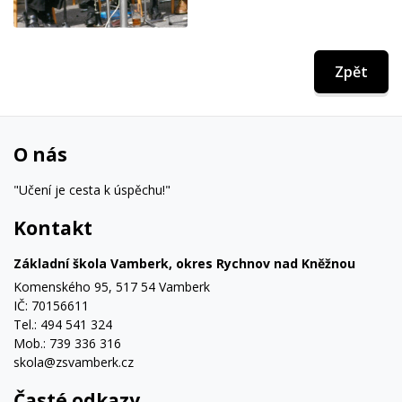
Zpět
O nás
"Učení je cesta k úspěchu!"
Kontakt
Základní škola Vamberk, okres Rychnov nad Kněžnou
Komenského 95, 517 54 Vamberk
IČ: 70156611
Tel.: 494 541 324
Mob.: 739 336 316
skola@zsvamberk.cz
Časté odkazy