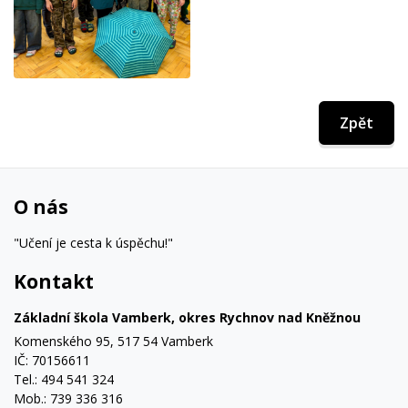
Zpět
O nás
"Učení je cesta k úspěchu!"
Kontakt
Základní škola Vamberk, okres Rychnov nad Kněžnou
Komenského 95, 517 54 Vamberk
IČ: 70156611
Tel.: 494 541 324
Mob.: 739 336 316