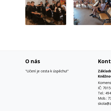
O nás
Kont
"Učení je cesta k úspěchu!"
Základ
Kněžno
Komensk
IČ: 701
Tel.: 49
Mob.: 7
skola@z