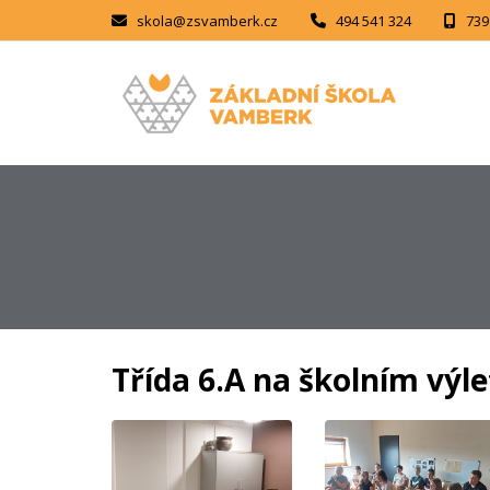
skola@zsvamberk.cz
494 541 324
739
Třída 6.A na školním výl