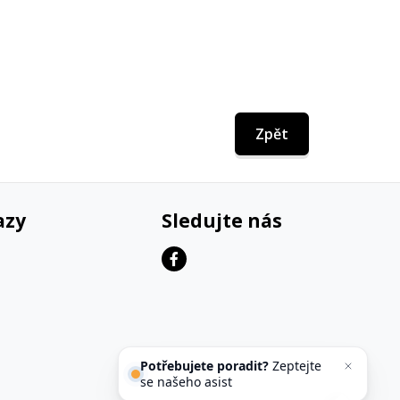
Zpět
azy
Sledujte nás
Potřebujete poradit?
Zeptejte
se našeho asistenta
Che