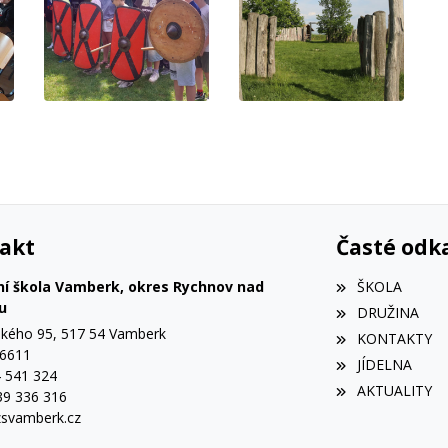
akt
Časté odk
ní škola Vamberk, okres Rychnov nad
ŠKOLA
u
DRUŽINA
ého 95, 517 54 Vamberk
KONTAKTY
56611
JÍDELNA
4 541 324
AKTUALITY
39 336 316
svamberk.cz