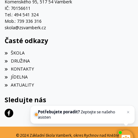
Komenského 95, 517 54 Vamberk
IČ: 70156611
Tel.: 494 541 324
Mob.: 739 336 316
skola@zsvamberk.cz
Časté odkazy
ŠKOLA
DRUŽINA
KONTAKTY
JÍDELNA
AKTUALITY
Sledujte nás
Potřebujete poradit?
Zeptejte se našeho
asistenta
Chettyho
.
© 2024 Základní škola Vamberk, okres Rychnov nad Kněžnou