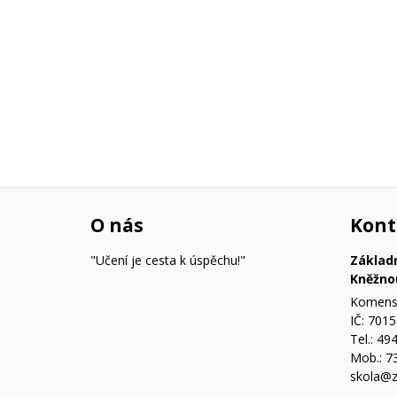
O nás
Kont
"Učení je cesta k úspěchu!"
Základ
Kněžno
Komensk
IČ: 701
Tel.: 49
Mob.: 7
skola@z