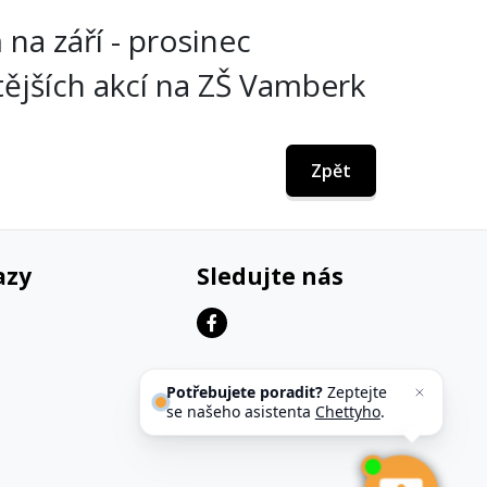
a září - prosinec
tějších akcí na ZŠ Vamberk
Zpět
azy
Sledujte nás
Potřebujete poradit?
Zeptejte
se našeho asistenta
Chettyho
.