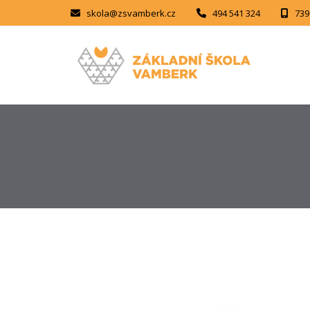
skola@zsvamberk.cz
494 541 324
739