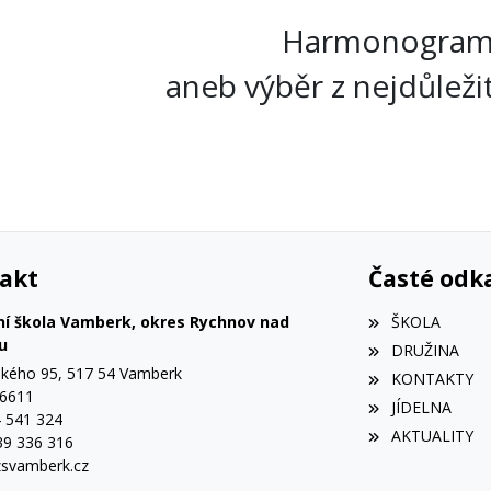
Harmonogram n
aneb výběr z nejdůleži
akt
Časté odk
ní škola Vamberk, okres Rychnov nad
ŠKOLA
u
DRUŽINA
ého 95, 517 54 Vamberk
KONTAKTY
56611
JÍDELNA
4 541 324
AKTUALITY
39 336 316
svamberk.cz