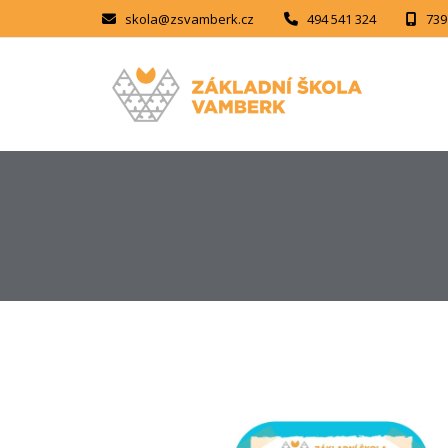
skola@zsvamberk.cz
494 541 324
739