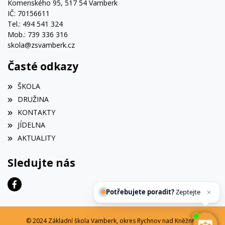
Komenského 95, 517 54 Vamberk
IČ: 70156611
Tel.: 494 541 324
Mob.: 739 336 316
skola@zsvamberk.cz
Časté odkazy
ŠKOLA
DRUŽINA
KONTAKTY
JÍDELNA
AKTUALITY
Sledujte nás
Potřebujete poradit?
Zeptejte se našeh
© 2024 Základní škola Vamberk, okres Rychnov nad Kněžnou