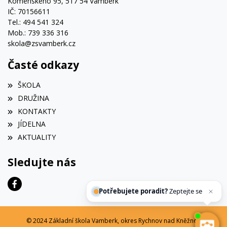
Komenského 95, 517 54 Vamberk
IČ: 70156611
Tel.: 494 541 324
Mob.: 739 336 316
skola@zsvamberk.cz
Časté odkazy
ŠKOLA
DRUŽINA
KONTAKTY
JÍDELNA
AKTUALITY
Sledujte nás
Potřebujete poradit?
Zeptejte se našeho
© 2024 Základní škola Vamberk, okres Rychnov nad Kněžnou