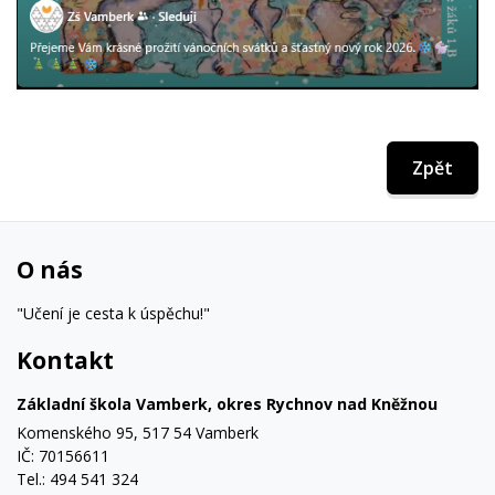
Zpět
O nás
"Učení je cesta k úspěchu!"
Kontakt
Základní škola Vamberk, okres Rychnov nad Kněžnou
Komenského 95, 517 54 Vamberk
IČ: 70156611
Tel.: 494 541 324