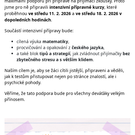
maximální podporu při přípravě na přijímací zkoušky. Proto
jsme pro ně připravili
intenzivní přípravné kurzy
, které
proběhnou
ve středu 11. 2. 2026
a
ve středu 18. 2. 2026 v
dopoledních hodinách
.
Součástí intenzivní přípravy bude:
cílená výuka
matematiky
,
procvičování a opakování z
českého jazyka
,
a také blok
tipů a strategií
, jak zvládnout přijímačky
bez
zbytečného stresu a s větším klidem
.
Naším cílem je, aby se žáci cítili jistější, připraveni a věděli,
jak k testům přistupovat nejen po stránce znalostí, ale i
psychické pohody.
Věříme, že tato podpora bude pro všechny deváťáky velkým
přínosem.