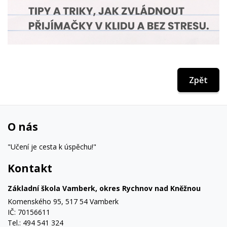
Zpět
O nás
"Učení je cesta k úspěchu!"
Kontakt
Základní škola Vamberk, okres Rychnov nad Kněžnou
Komenského 95, 517 54 Vamberk
IČ: 70156611
Tel.: 494 541 324