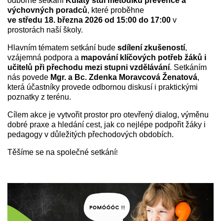
odborné setkání
Kulatý stůl metodiků prevence a
výchovných poradců
, které proběhne
ve středu 18. března 2026 od 15:00 do 17:00
v
prostorách naší školy.
Hlavním tématem setkání bude
sdílení zkušeností
,
vzájemná podpora a
mapování klíčových potřeb žáků i
učitelů při přechodu mezi stupni vzdělávání
. Setkáním
nás povede
Mgr. a Bc. Zdenka Moravcová Ženatová
,
která účastníky provede odbornou diskusí i praktickými
poznatky z terénu.
Cílem akce je vytvořit prostor pro otevřený dialog, výměnu
dobré praxe a hledání cest, jak co nejlépe podpořit žáky i
pedagogy v důležitých přechodových obdobích.
!
Těšíme se na společné setkání