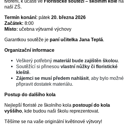
tvoření, k účasti ve
Floristické soutěži – školním kole
na
naší ZŠ.
Termín konání:
pátek
20. března 2026
Začátek:
8:00
Místo:
učebna výtvarné výchovy
Garantkou soutěže je
paní učitelka Jana Teplá
.
Organizační informace
Veškerý potřebný
materiál bude zajištěn školou
.
Soutěžící si přinesou
vlastní nůžky či floristické
kleště
.
Zájemci se musí předem nahlásit
, aby bylo možné
připravit dostatek materiálu.
Postup do dalšího kola
Nejlepší floristé ze školního kola
postoupí do kola
vyššího
, kde budou naši školu reprezentovat.
Těšíme se na vaše originální květinové výtvory!