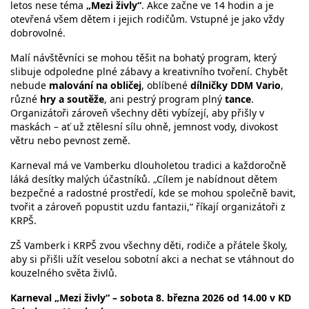
letos nese téma
„Mezi živly“
. Akce začne ve 14 hodin a je
otevřená všem dětem i jejich rodičům. Vstupné je jako vždy
dobrovolné.
Malí návštěvníci se mohou těšit na bohatý program, který
slibuje odpoledne plné zábavy a kreativního tvoření. Chybět
nebude
malování na obličej
, oblíbené
dílničky DDM Vario
,
různé
hry a soutěže
, ani pestrý program plný
tance
.
Organizátoři zároveň všechny děti vybízejí, aby přišly v
maskách – ať už ztělesní sílu ohně, jemnost vody, divokost
větru nebo pevnost země.
Karneval má ve Vamberku dlouholetou tradici a každoročně
láká desítky malých účastníků. „Cílem je nabídnout dětem
bezpečné a radostné prostředí, kde se mohou společně bavit,
tvořit a zároveň popustit uzdu fantazii,“ říkají organizátoři z
KRPŠ.
ZŠ Vamberk i KRPŠ zvou všechny děti, rodiče a přátele školy,
aby si přišli užít veselou sobotní akci a nechat se vtáhnout do
kouzelného světa živlů.
Karneval „Mezi živly“ – sobota 8. března 2026 od 14.00 v KD