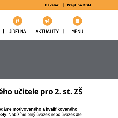
|
Bakaláři
Přejít na DDM
JÍDELNA
AKTUALITY
MENU
o učitele pro 2. st. ZŠ
hledáme
motivovaného a kvalifikovaného
koly
. Nabízíme plný úvazek nebo úvazek dle