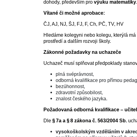
dohody, především pro
výuku matematiky
Vítané či možné aprobace:
ČJ, AJ, NJ, ŠJ, FJ, F, Ch, PČ, TV, HV
Hledáme kolegyni nebo kolegu, který/á má 
prostředí a dalším rozvoji školy.
Zákonné požadavky na uchazeče
Uchazeč musí splňovat předpoklady stan
plná svéprávnost,
odborná kvalifikace pro přímou pedag
bezúhonnost,
zdravotní způsobilost,
znalost českého jazyka.
Požadovaná odborná kvalifikace – učitel
Dle
§ 7a a § 8 zákona č. 563/2004 Sb.
ucha
vysokoškolským vzděláním v akre