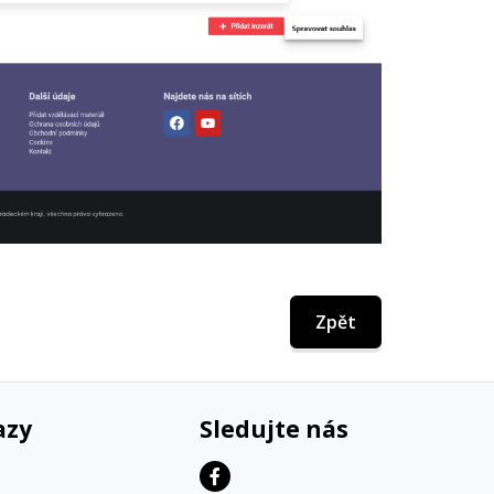
Zpět
azy
Sledujte nás