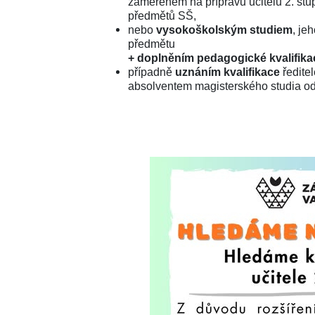
zaměřeném na přípravu učitelů 2. st
předmětů SŠ,
nebo
vysokoškolským studiem
, je
předmětu
+ doplněním pedagogické kvalifika
případně
uznáním kvalifikace
ředitel
absolventem magisterského studia o