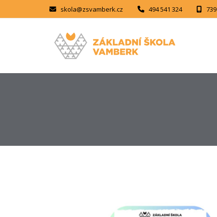
skola@zsvamberk.cz
494 541 324
739