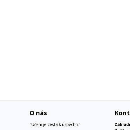
O nás
Kont
"Učení je cesta k úspěchu!"
Základ