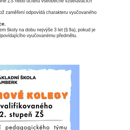
upně ZŠ nebo učitelů všeobecně vzdělávacích
hož zaměření odpovídá charakteru vyučovaného
ce
,
em školy na dobu nejvýše 3 let (§ 9a), pokud je
dpovídajícího vyučovanému předmětu.