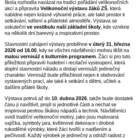
škola rozhodla navázat na tradici pořádání velikonočních
akcí a připravila
Velikonoční výstavu žáků ZŠ
, která
nabídne nejen krásné výtvarné práce, ale také prostor k
setkávání, sdílení a přátelské atmosféře. Výstava se
uskuteční
ve vestibulu naší základní školy
, kde vznikne
na několik dní barevný a inspirativní prostor.
Slavnostní zahájení výstavy proběhne
v úterý 31. března
2026 od 16.00
, kdy se všichni návštěvníci mohou těšit na
malou vernisáž s kulturním programem
. Žáci si pro tuto
příležitost připravili hudební i recitační vystoupení, která
doplní slavnostní náladu a dodají vernisáži jedinečný
charakter. Vernisáž bude příležitostí nejen k obdivování
vystavených prací, ale také k setkání s dětmi, učiteli a
dalšími přáteli školy.
Výstava potrvá až do
10. dubna 2026
, takže bude dostatek
času ji navštívit, projít si jednotlivé části a nechat se
inspirovat pestrou škálou nápadů a technik. Návštěvníci
uvidí tradiční velikonoční motivy, jako jsou malovaná
vajíčka, symboly jara, květinové dekorace i drobné
rukodělné výrobky, které žáci tvořili s nadšením a
pečlivostí. Každý výrobek je jedinečný a odráží radost z