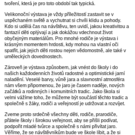
tvoření, která je pro toto období tak typická.
Velikonoční výstava je vždy příležitostí zastavit se v
uspěchaném světě a vychutnat si chvíli klidu a pohody.
Kdo si udělá čas na návštěvu, ten uvidí, jakou kreativitou a
fantazií děti oplývají a jak dokážou vdechnout život
obyčejným materiálům. Pro mnohé rodiče je výstava i
krásným momentem hrdosti, kdy mohou na vlastní oči
spatřit, jak jejich děti rostou nejen vědomostně, ale také v
uměleckých dovednostech.
Zároveň je výstava způsobem, jak vnést do školy i do
našich každodenních životů radostné a optimistické jarní
naladění. Veselé barvy, vůně jara a slavnostní atmosféra
nám všem připomenou, že jaro je časem naděje, nových
začátků a rodinných i komunitních tradic. Jako škola si
velmi vážíme toho, že můžeme být součástí těchto tradic a
společně s žáky, rodiči a veřejností je udržovat a rozvíjet.
Zveme proto srdečně všechny děti, rodiče, prarodiče,
přátele školy i širokou veřejnost, aby se přišli podívat,
podpořit mladé tvůrce a společně s námi přivítat jaro.
Věříme, že se návštěvníkům bude ve škole líbit, a že si