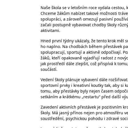
Naše škola se v letošním roce vydala cestou
Chceme žákům nabízet takové možnosti tráven
spolupráci, a zároveň omezují pasivní použív
začali postupně vybavovat chodby školy různ
aktivitami.
Hned první týdny ukázaly, že tento krok měl smy
ho naplno. Na chodbách během přestávek panu
spolupracují, sportují a aktivně odpočívají. P
žáků, kteří opakovaně vyjadřují radost z novýc
jak prostředí dále zlepšit, což přispívá k tomu, 
součástí.
Vedení školy plánuje vybavení dále rozšiřova
sportovní prvky i kreativní koutky tak, aby si 
tomu, aby přestávky byly nejen časem odpočink
setkáním a krátkému „restartu“ před další vý
Zavedení aktivních přestávek je pozitivním 
školy. Má jasný přínos nejen pro atmosféru ve
soustředění, psychickou pohodu i zdravé sociá