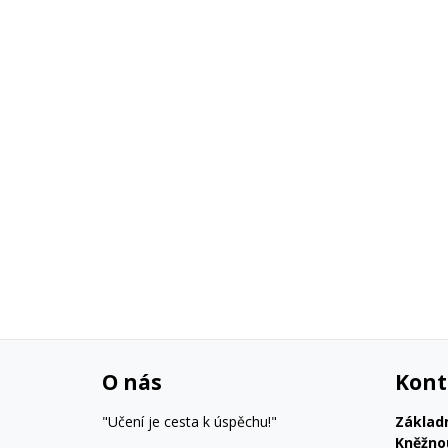
O nás
Kont
"Učení je cesta k úspěchu!"
Základ
Kněžno