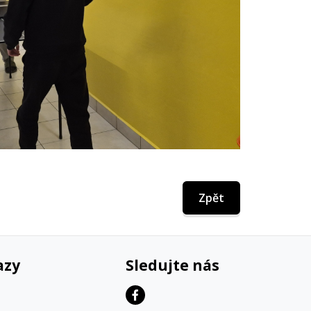
Zpět
azy
Sledujte nás