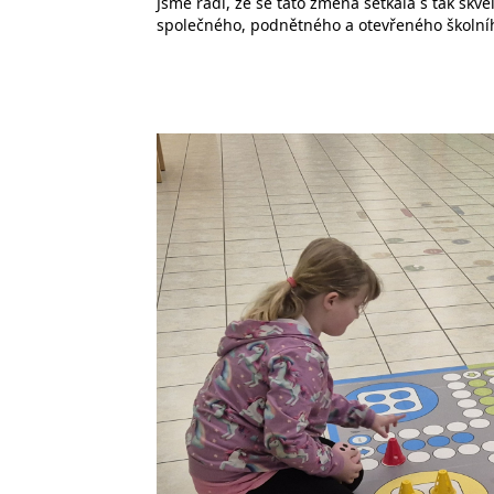
Jsme rádi, že se tato změna setkala s tak skvě
společného, podnětného a otevřeného školníh