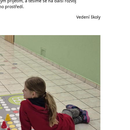
lým přijetím, a těšíme se na další rozvoj
o prostředí.
Vedení školy