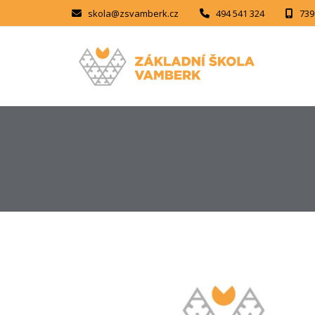
skola@zsvamberk.cz
494 541 324
739