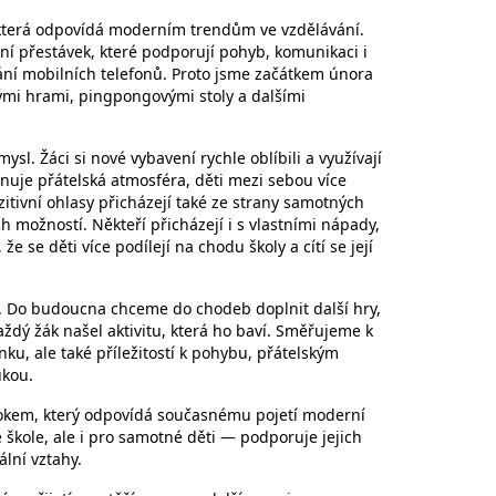
, která odpovídá moderním trendům ve vzdělávání.
í přestávek, které podporují pohyb, komunikaci i
ání mobilních telefonů. Proto jsme začátkem února
ými hrami, pingpongovými stoly a dalšími
sl. Žáci si nové vybavení rychle oblíbili a využívají
je přátelská atmosféra, děti mezi sebou více
ozitivní ohlasy přicházejí také ze strany samotných
h možností. Někteří přicházejí i s vlastními nápady,
že se děti více podílejí na chodu školy a cítí se její
t. Do budoucna chceme do chodeb doplnit další hry,
každý žák našel aktivitu, která ho baví. Směřujeme k
u, ale také příležitostí k pohybu, přátelským
ukou.
krokem, který odpovídá současnému pojetí moderní
 škole, ale i pro samotné děti — podporuje jejich
lní vztahy.