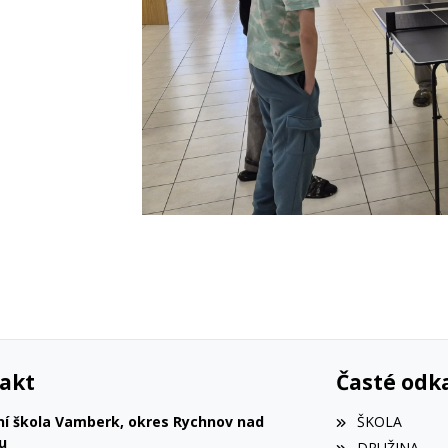
akt
Časté odk
ní škola Vamberk, okres Rychnov nad
ŠKOLA
u
DRUŽINA