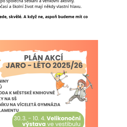
po společná setkání a venkovní aktivity.
así a školní život mají někdy vlastní hlavu.
ede, skvělé. A když ne, aspoň budeme mít co