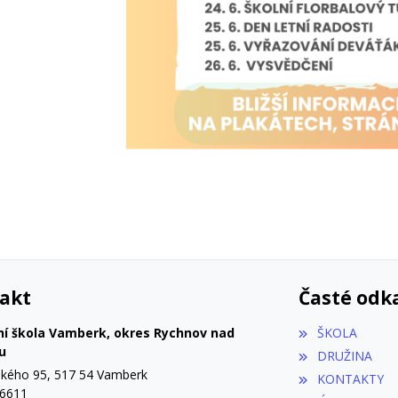
akt
Časté odk
ní škola Vamberk, okres Rychnov nad
ŠKOLA
u
DRUŽINA
ého 95, 517 54 Vamberk
KONTAKTY
56611