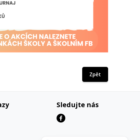
Zpět
azy
Sledujte nás
Potřebujete poradit?
Zeptejte