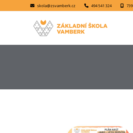
skola@zsvamberk.cz
494 541 324
739