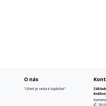
O nás
Kont
"Učení je cesta k úspěchu!"
Základ
Kněžno
Komensk
IČ: 701