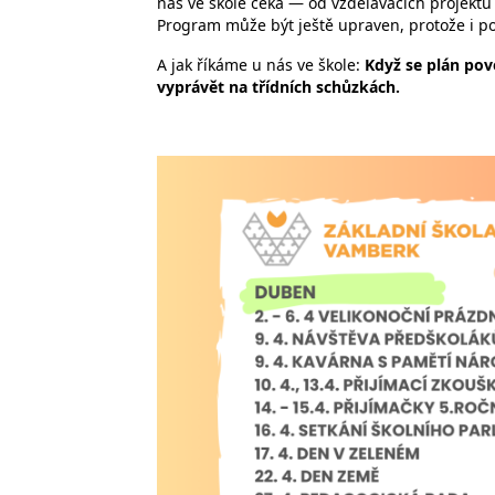
nás ve škole čeká — od vzdělávacích projektů 
Program může být ještě upraven, protože i poč
A jak říkáme u nás ve škole:
Když se plán pov
vyprávět na třídních schůzkách.