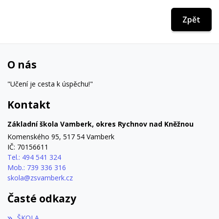
Zpět
O nás
"Učení je cesta k úspěchu!"
Kontakt
Základní škola Vamberk, okres Rychnov nad Kněžnou
Komenského 95, 517 54 Vamberk
IČ: 70156611
Tel.: 494 541 324
Mob.: 739 336 316
skola@zsvamberk.cz
Časté odkazy
ŠKOLA