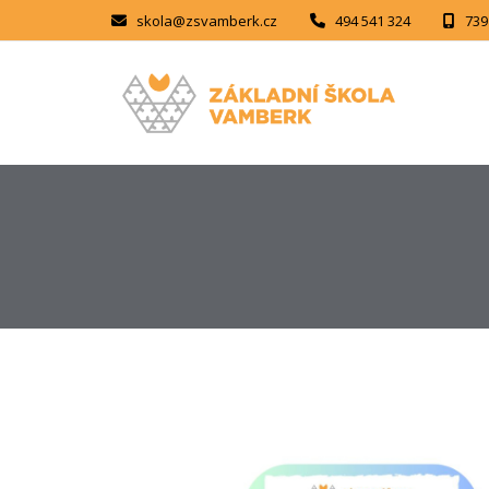
skola@zsvamberk.cz
494 541 324
739