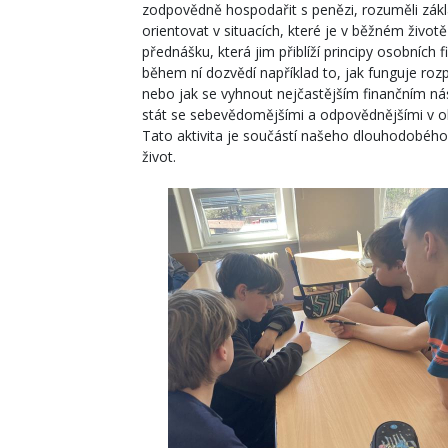
zodpovědně hospodařit s penězi, rozuměli zá
orientovat v situacích, které je v běžném život
přednášku, která jim přiblíží principy osobních f
během ní dozvědí například to, jak funguje roz
nebo jak se vyhnout nejčastějším finančním n
stát se sebevědomějšími a odpovědnějšími v obl
Tato aktivita je součástí našeho dlouhodobého ú
život.