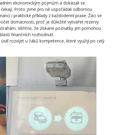
kladním ekonomickým pojmům a dokázali se
ě čekají. Proto jsme pro ně uspořádali odbornou
inancí i praktické příklady z každodenní praxe. Žáci se
počet domácnosti, proč je důležité vytvářet rezervy
ástrahám. Věříme, že získané poznatky jim pomohou
asti finančních rozhodnutí.
silí rozvíjet u žáků kompetence, které využijí po celý