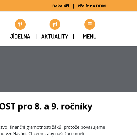
|
Bakaláři
Přejít na DDM
JÍDELNA
AKTUALITY
MENU
 pro 8. a 9. ročníky
ozvoj finanční gramotnosti žáků, protože považujeme
o vzdělávání. Chceme, aby naši žáci uměli