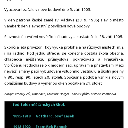
Vyučování začalo v nové budově dne 5. září 1905.
V den patrona české země sv. Václava (28. 9. 1905) slavilo město
Vamberk den slavnostní, posvěcení nové budovy.
Slavnostní otevření nové školní budovy se uskutečnilo 28. září 1905.
Skončila léta provizorií, kdy výuka probíhala na různých místech, m. j.
i na radnici. Pod jednu střechu se konečně dostala škola obecná,
chlapecká měšťanka, průmyslová pokračovací a krajkářská.
V průběhu let docházelo k modernizaci, úpravám a přístavbám. Mezi
největší změny patří vybudování vstupního vestibulu a školní jídelny
v 80., resp. 90. letech 20. století. Současná podoba vznikla novým
opláštěním budovy a výměnou oken počátkem 21. století.
Zdroje: kroniky ZŠ, Almanach, Miroslav Berger - Spolek přátel historie Vamberka
ředitelé měšťanských škol:
1895-1918
Gotthard Josef Lašek
1918-1922
František Panoch