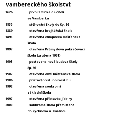
vambereckého školství:
1626
první zmínka o učiteli
ve Vamberku
1830
stěhování školy do čp. 86
1889
otevřena krajkářská škola
1895
otevřena chlapecká měšťanská
škola
1897
otevřena Průmyslová pokračovací
škola (zrušena 1931)
1905
postavena nová budova školy
čp. 95
1907
otevřena dívčí měšťanská škola
1986
přistavěn vstupní vestibul
1992
otevřena soukromá
základní škola
1997
otevřena přístavba jídelny
2000
soukromá škola přemístěna
do Rychnova n. Kněžnou