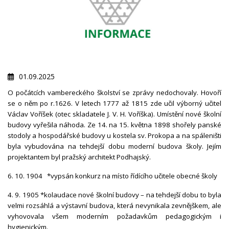
01.09.2025
O počátcích vambereckého školství se zprávy nedochovaly. Hovoří
se o něm po r.1626. V letech 1777 až 1815 zde učil výborný učitel
Václav Voříšek (otec skladatele J. V. H. Voříška). Umístění nové školní
budovy vyřešila náhoda. Ze 14. na 15. května 1898 shořely panské
stodoly a hospodářské budovy u kostela sv. Prokopa a na spáleništi
byla vybudována na tehdejší dobu moderní budova školy. Jejím
projektantem byl pražský architekt Podhajský.
6. 10. 1904
*vypsán konkurz na místo řídícího učitele obecné školy
4. 9. 1905 *kolaudace nové školní budovy – na tehdejší dobu to byla
velmi rozsáhlá a výstavní budova, která nevynikala zevnějškem, ale
vyhovovala všem moderním požadavkům pedagogickým i
hygienickým.