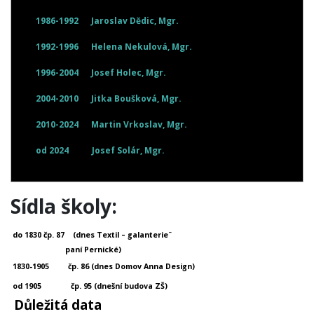
1986-1992
Jaroslav Dědic, Mgr.
1992-1996
Helena Nekulová, Mgr.
1996-2004
Josef Holec, Mgr.
2004-2010
Jitka Boušková, Mgr.
2010-2024
Martin Vrkoslav, Mgr.
od 2024
Josef Solár, Mgr.
Sídla školy:
do 1830 čp. 87
(dnes Textil – galanterie¨
paní Pernické)
1830-1905
čp. 86 (dnes Domov Anna Design)
od 1905
čp. 95 (dnešní budova ZŠ)
Důležitá data