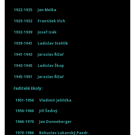
1922-1925
Jan Melka
1925-1932
František Vích
1932-1939
Josef Izák
1939-1941
Ladislav Stehlík
1941-1943
Jaroslav Říčař
1943-1945
Ladislav Škop
1945-1951
Jaroslav Říčař
ředitelé školy:
1951-1956
Vladimír Jehlička
1956-1966
Jiří Šedivý
1966-1970
Jan Donneberger
1970-1986
Bohuslav Lukavský,Paedr.