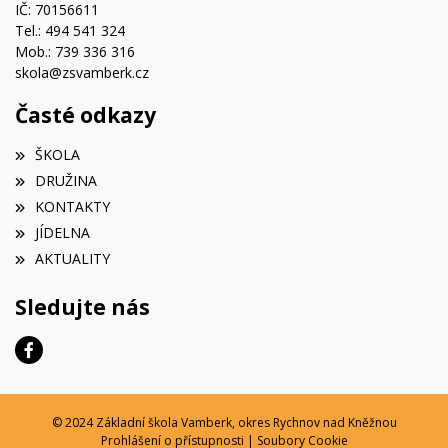
IČ: 70156611
Tel.: 494 541 324
Mob.: 739 336 316
skola@zsvamberk.cz
Časté odkazy
ŠKOLA
DRUŽINA
KONTAKTY
JÍDELNA
AKTUALITY
Sledujte nás
© 2024 Základní škola Vamberk, okres Rychnov nad Kněžnou
Prohlášení o přístupnosti
|
Soubory Cookie