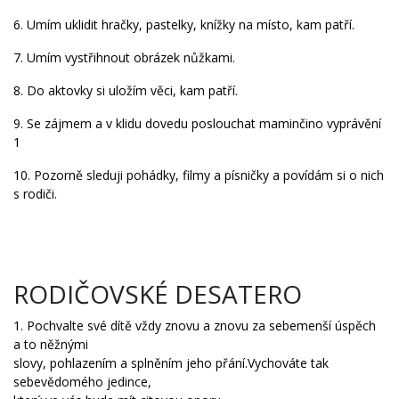
6. Umím uklidit hračky, pastelky, knížky na místo, kam patří.
7. Umím vystřihnout obrázek nůžkami.
8. Do aktovky si uložím věci, kam patří.
9. Se zájmem a v klidu dovedu poslouchat maminčino vyprávění
1
10. Pozorně sleduji pohádky, filmy a písničky a povídám si o nich
s rodiči.
RODIČOVSKÉ DESATERO
1. Pochvalte své dítě vždy znovu a znovu za sebemenší úspěch
a to něžnými
slovy, pohlazením a splněním jeho přání.Vychováte tak
sebevědomého jedince,