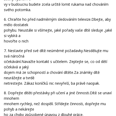
vy v budoucnu budete zcela určitě lomit rukama nad chováním
svého potomka.
6. Chraňte ho před nadměrným sledováním televize.Dbejte, aby
mělo dostatek
pohybu. Neustále si všímejte, jaké pořady vaše dítě sleduje ,jaké
si vybírá a
hovořte o nich
7. Nestavte před své dítě neúměrné požadavky.Nesdělujte mu
svá náročná
očekávání.Navažte kontakt s učitelem. Zeptejte se, co od dětí
očekává a jaký
dojem má ze schopností a chování dítěte.Za známky dítě
neurážejte a tvrdě
netrestejte. Zákaz koníčků nic nevyřeší, ba právě naopak.
8. Dopřejte dítěti přestávky při učení a jiné činnosti.Dítě se unaví
mnohem
mnohem rychleji, než dospělí. Střídejte činnosti, dopřejte mu
pohyb a nekárejte
ho za chyby způsobené únavou z dlouhé práce.