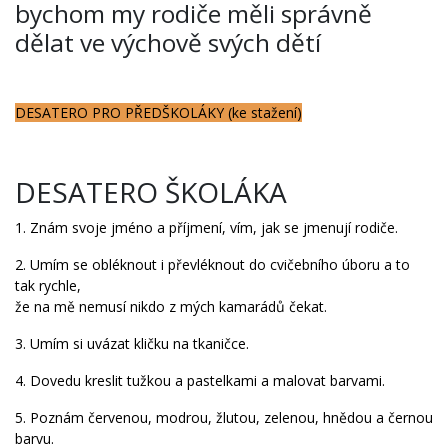
bychom my rodiče měli správně
dělat ve výchově svých dětí
DESATERO PRO PŘEDŠKOLÁKY
(ke stažení)
DESATERO ŠKOLÁKA
1. Znám svoje jméno a příjmení, vím, jak se jmenují rodiče.
2. Umím se obléknout i převléknout do cvičebního úboru a to
tak rychle,
že na mě nemusí nikdo z mých kamarádů čekat.
3. Umím si uvázat kličku na tkaničce.
4. Dovedu kreslit tužkou a pastelkami a malovat barvami.
5. Poznám červenou, modrou, žlutou, zelenou, hnědou a černou
barvu.