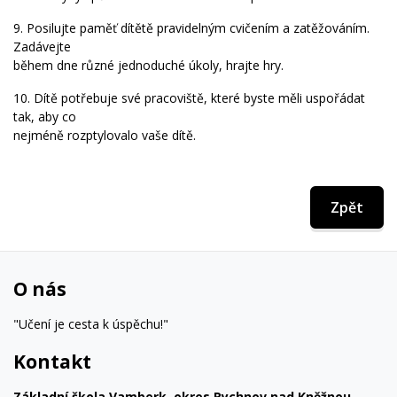
9. Posilujte paměť dítětě pravidelným cvičením a zatěžováním.
Zadávejte
během dne různé jednoduché úkoly, hrajte hry.
10. Dítě potřebuje své pracoviště, které byste měli uspořádat
tak, aby co
nejméně rozptylovalo vaše dítě.
Zpět
O nás
"Učení je cesta k úspěchu!"
Kontakt
Základní škola Vamberk, okres Rychnov nad Kněžnou