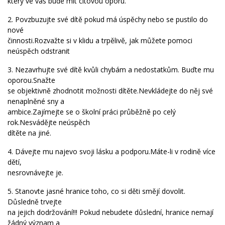
který ve vás bude mít citovou oporu.
2. Povzbuzujte své dítě pokud má úspěchy nebo se pustilo do
nové
činnosti.Rozvažte si v klidu a trpělivě, jak můžete pomoci
neúspěch odstranit
3. Nezavrhujte své dítě kvůli chybám a nedostatkům. Buďte mu
oporou.Snažte
se objektivně zhodnotit možnosti dítěte.Nevkládejte do něj své
nenaplněné sny a
ambice.Zajímejte se o školní práci průběžně po celý
rok.Nesvádějte neúspěch
dítěte na jiné.
4. Dávejte mu najevo svoji lásku a podporu.Máte-li v rodině více
dětí,
nesrovnávejte je.
5. Stanovte jasné hranice toho, co si děti smějí dovolit.
Důsledně trvejte
na jejich dodržování!!! Pokud nebudete důslední, hranice nemají
žádný význam a