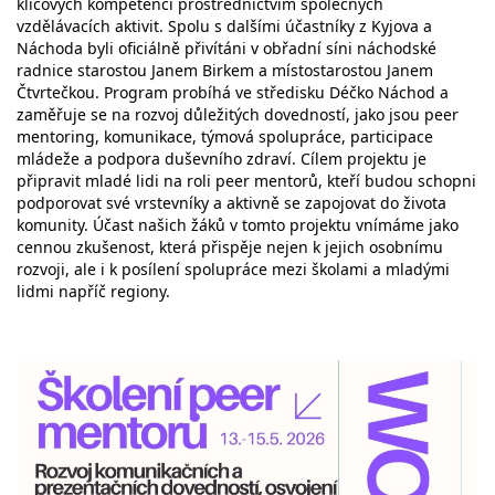
klíčových kompetencí prostřednictvím společných
vzdělávacích aktivit. Spolu s dalšími účastníky z Kyjova a
Náchoda byli oficiálně přivítáni v obřadní síni náchodské
radnice starostou Janem Birkem a místostarostou Janem
Čtvrtečkou. Program probíhá ve středisku Déčko Náchod a
zaměřuje se na rozvoj důležitých dovedností, jako jsou peer
mentoring, komunikace, týmová spolupráce, participace
mládeže a podpora duševního zdraví. Cílem projektu je
připravit mladé lidi na roli peer mentorů, kteří budou schopni
podporovat své vrstevníky a aktivně se zapojovat do života
komunity. Účast našich žáků v tomto projektu vnímáme jako
cennou zkušenost, která přispěje nejen k jejich osobnímu
rozvoji, ale i k posílení spolupráce mezi školami a mladými
lidmi napříč regiony.