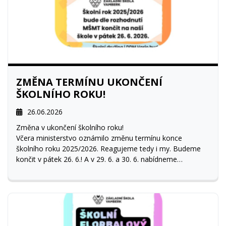
ZMĚNA TERMÍNU UKONČENÍ
ŠKOLNÍHO ROKU!
26.06.2026
Změna v ukončení školního roku!
Včera ministerstvo oznámilo změnu termínu konce
školního roku 2025/2026. Reagujeme tedy i my. Budeme
končit v pátek 26. 6.! A v 29. 6. a 30. 6. nabídneme
zájemcům možnost využít program ve školní družině či
DDM Vario. Bližší informace včas zveřejníme.