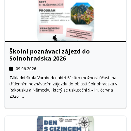
Školní poznávací zájezd do
Solnohradska 2026
09.06.2026
Základní škola Vamberk nabízí žákům možnost účasti na
třídenním poznávacím zájezdu do oblasti Solnohradska v
Rakousku a Německu, který se uskuteční 9.–11. června
2026.
Zájezd je primárně určen pro žáky navštěvující výuku
německého jazyka ze tříd 7.A, 8.A, 8.B a 9.A. Dle potřeby
bude umožněno i dalším žákům se účastnit zájezdu.