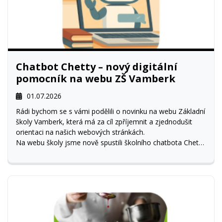
Chatbot Chetty – nový digitální
pomocník na webu ZŠ Vamberk
01.07.2026
Rádi bychom se s vámi podělili o novinku na webu Základní
školy Vamberk, která má za cíl zpříjemnit a zjednodušit
orientaci na našich webových stránkách.
Na webu školy jsme nově spustili školního chatbota Chetty
– digitálního pomocníka, který je k dispozici rodičům,
žákům i široké veřejnosti 24 hodin denně.