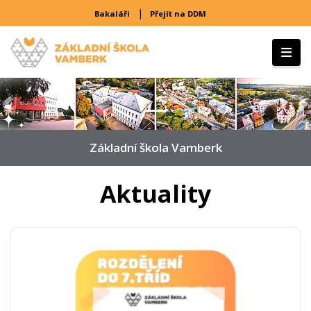
|
Bakaláři
Přejít na DDM
Předchozí
D
Základní škola Vamberk
Aktuality