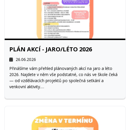
PLÁN AKCÍ - JARO/LÉTO 2026
26.06.2026
Přinášíme vám přehled plánovaných akcí na jaro a léto
2026. Najdete v něm vše podstatné, co nás ve škole čeká
— od vzdělávacích projektů po společná setkání a
venkovní aktivity.
Program může být ještě upraven, protože i počasí a školní
život mají někdy vlastní hlavu.