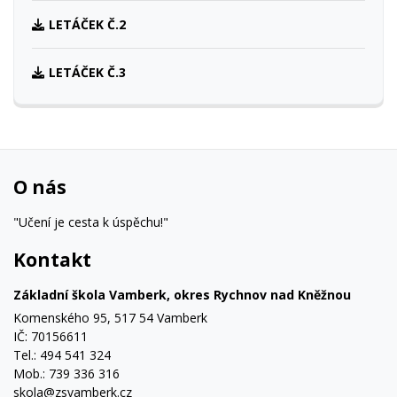
LETÁČEK Č.2
LETÁČEK Č.3
O nás
"Učení je cesta k úspěchu!"
Kontakt
Základní škola Vamberk, okres Rychnov nad Kněžnou
Komenského 95, 517 54 Vamberk
IČ: 70156611
Tel.: 494 541 324
Mob.: 739 336 316
skola@zsvamberk.cz