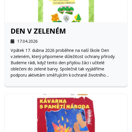
DEN V ZELENÉM
17.04.2026
V pátek 17. dubna 2026 proběhne na naší škole Den
v zeleném, který připomene důležitost ochrany přírody.
Budeme rádi, když tento den přijdou žáci i učitelé
oblečeni do zelené barvy. Společně tak vyjádříme
podporu aktivitám směřujícím k ochraně životního
prostředí. Těšíme se na účast všech!