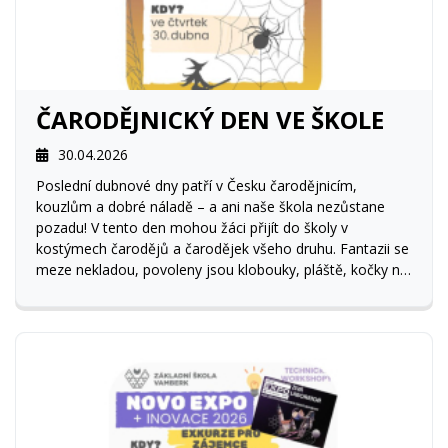
ČARODĚJNICKÝ DEN VE ŠKOLE
30.04.2026
Poslední dubnové dny patří v Česku čarodějnicím,
kouzlům a dobré náladě – a ani naše škola nezůstane
pozadu! V tento den mohou žáci přijít do školy v
kostýmech čarodějů a čarodějek všeho druhu. Fantazii se
meze nekladou, povoleny jsou klobouky, pláště, kočky na
rameni (plyšové!) i tajemné bradavice.