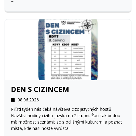
Zájezd je primárně určen pro žáky navštěvující výuku
německého jazyka ze tříd 7.A, 8.A, 8.B a 9.A. Dle potřeby
bude umožněno i dalším žákům se účastnit zájezdu.
DEN S CIZINCEM
08.06.2026
Příští týden nás čeká návštěva cizojazyčných hostů.
Navštíví hodiny cizího jazyka na 2.stupni. Žáci tak budou
mít možnost seznámit se s odlišnými kulturami a poznat
místa, kde naši hosté vyrůstali.