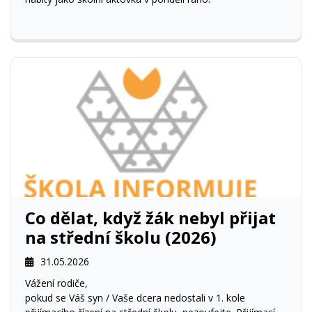
Co dělat, když žák nebyl přijat
na střední školu (2026)
31.05.2026
Vážení rodiče,
pokud se Váš syn / Vaše dcera nedostali v 1. kole