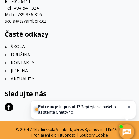
IČ: 70156611
Tel.: 494 541 324
Mob.: 739 336 316
skola@zsvamberk.cz
Časté odkazy
ŠKOLA
DRUŽINA
KONTAKTY
JÍDELNA
AKTUALITY
Sledujte nás
Potřebujete poradit?
Zeptejte se našeho
asistenta
Chettyho
.
© 2024 Základní škola Vamberk, okres Rychnov nad Kněžnou
Prohlášení o přístupnosti
|
Soubory Cookie